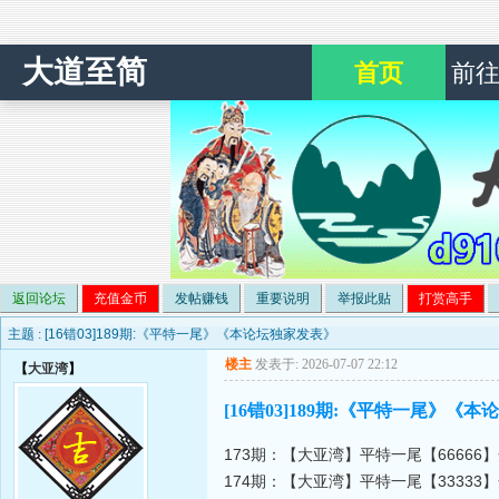
大道至简
首页
前
返回论坛
充值金币
发帖赚钱
重要说明
举报此贴
打赏高手
主题 :
[16错03]189期:《平特一尾》《本论坛独家发表》
楼主
发表于: 2026-07-07 22:12
【
大亚湾
】
[16错03]189期:《平特一尾》《
173期：【大亚湾】平特一尾【66666】开
174期：【大亚湾】平特一尾【33333】