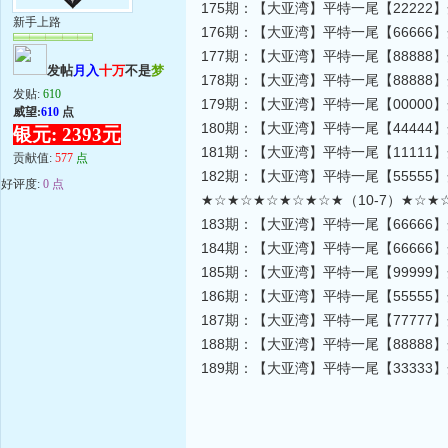
175期：【大亚湾】平特一尾【22222】
新手上路
176期：【大亚湾】平特一尾【66666】
177期：【大亚湾】平特一尾【88888】
发帖
月入
十万
不是
梦
178期：【大亚湾】平特一尾【88888】
发贴:
610
179期：【大亚湾】平特一尾【00000】
威望:
610
点
180期：【大亚湾】平特一尾【44444】
银元: 2393元
181期：【大亚湾】平特一尾【11111】
贡献值:
577
点
182期：【大亚湾】平特一尾【55555】开
好评度:
0 点
★☆★☆★☆★☆★☆★（10-7）★☆★
183期：【大亚湾】平特一尾【66666】
184期：【大亚湾】平特一尾【66666】
185期：【大亚湾】平特一尾【99999】
186期：【大亚湾】平特一尾【55555】
187期：【大亚湾】平特一尾【77777】
188期：【大亚湾】平特一尾【88888】
189期：【大亚湾】平特一尾【33333