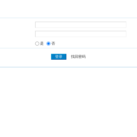
是
否
找回密码