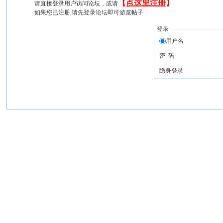
【
点这里注册
】
请直接登录用户访问论坛，或请
如果您已注册,请先登录论坛即可游览帖子
登录
用户名
密 码
隐身登录