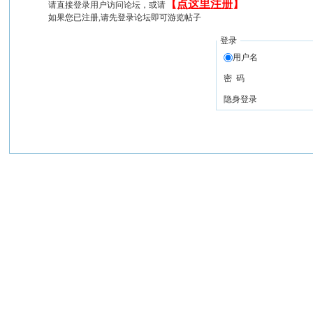
【
点这里注册
】
请直接登录用户访问论坛，或请
如果您已注册,请先登录论坛即可游览帖子
登录
用户名
密 码
隐身登录