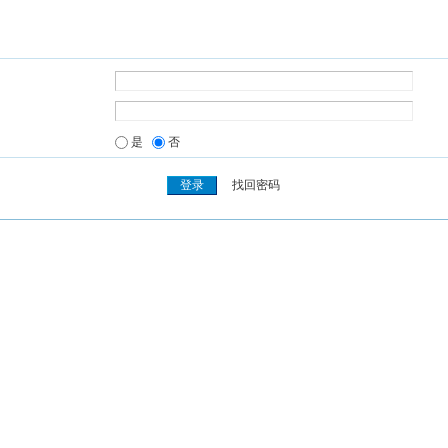
是
否
找回密码