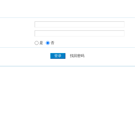
是
否
找回密码