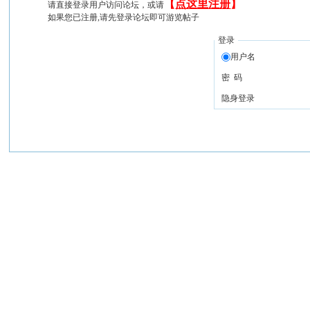
【
点这里注册
】
请直接登录用户访问论坛，或请
如果您已注册,请先登录论坛即可游览帖子
登录
用户名
密 码
隐身登录