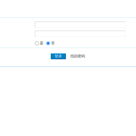
是
否
找回密码