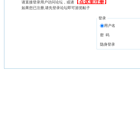
【
点这里注册
】
请直接登录用户访问论坛，或请
如果您已注册,请先登录论坛即可游览帖子
登录
用户名
密 码
隐身登录