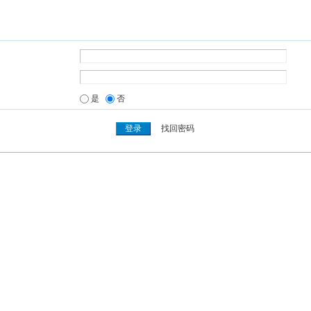
是
否
找回密码