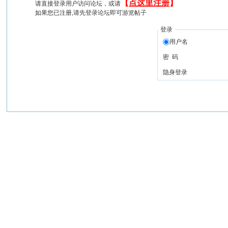
【
点这里注册
】
请直接登录用户访问论坛，或请
如果您已注册,请先登录论坛即可游览帖子
登录
用户名
密 码
隐身登录