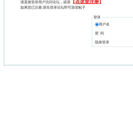
【
点这里注册
】
请直接登录用户访问论坛，或请
如果您已注册,请先登录论坛即可游览帖子
登录
用户名
密 码
隐身登录