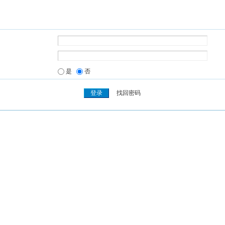
是
否
找回密码