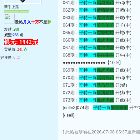
061期：
平特一肖
鸡鸡鸡鸡
开鸡(中)
新手上路
062期：
平特一肖
猪猪猪猪
开猪(中)
063期：
平特一肖
虎虎虎虎
开虎(中)
发帖
月入
十万
不是
梦
064期：
平特一肖
羊羊羊羊
开羊(中)
发贴:
288
065期：
平特一肖
蛇蛇蛇蛇
开蛇(中)
威望:
288
点
066期：
平特一肖
虎虎虎虎
开虎(中)
银元: 1942元
067期：
平特一肖
虎虎虎虎
开虎(中)
贡献值:
241
点
068期：
平特一肖
牛牛牛牛
开牛(中)
好评度:
0 点
●●●●●●●●●●●●●●●●●【10-9】
069期：
平特一肖
虎虎虎虎
开虎(中)
070期：
平特一肖
鸡鸡鸡鸡
开鸡(中)
071期：
平特一肖
马马马马
开(错)
072期：
平特一肖
猪猪猪猪
开猪(中)
073期：
平特一肖
虎虎虎虎
开虎(中)
[sell=3]074期：
平特一肖
猴猴猴猴
开??0
[/ sell]
[ 此帖被孽吻在2026-07-08 05:37重新编