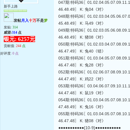
047期:特码36〖01.02.04.05.07.09.11.12.1
新手上路
46.48.49〗 K: 兔04《对》
048期:特码36〖01.02.03.04.05.06.07.08.0
发帖
月入
十万
不是
梦
45.48.49〗 K: 马49《对》
发贴:
314
049期:特码36〖01.02.03.05.06.08.09.10.1
威望:
314
点
46.48.49〗 K: 猪08《对》
银元: 6257元
050期:特码36〖01.02.03.04.07.08.09.10.1
贡献值:
244
点
46.47.49〗 K: 兔40《错》
好评度:
0 点
051期:特码36〖01.03.04.05.07.08.09.11.1
46.47.48〗 K: 兔28《对》
052期:特码36〖01.02.06.07.08.09.10.11.1
44.47.49〗 K: 鸡22《对》
053期:特码36〖03.04.06.07.09.10.11.12.1
44.47.48〗 K: 鼠19《对》
054期:特码36〖01.03.04.05.07.08.10.11.1
47.48.49〗 K: 兔16《对》
055期:特码36〖01.03.04.05.07.08.10.11.1
46.47.48〗 K: 猪08《对》
●●●●●●●●●●●{10-9}●●●●●●●●●●●