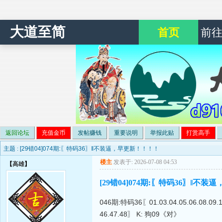
大道至简
首页
前
返回论坛
充值金币
发帖赚钱
重要说明
举报此贴
打赏高手
主题 :
[29错04]074期:〖特码36〗‖不装逼，早更新！！！！
楼主
发表于: 2026-07-08 04:53
【
高雄
】
[29错04]074期:〖特码36〗‖不
046期:特码36〖01.03.04.05.06.08.09.10.1
46.47.48〗 K: 狗09《对》