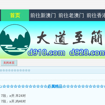
首页
前往新澳门
前往老澳门
前往香
关闭本页
品☆☆☆☆☆☆☆☆☆☆☆☆
≤红红红≥☆☆☆☆☆☆☆☆☆☆☆☆必属精品☆☆☆☆☆☆☆☆☆☆☆
 7段」≥开,羊24对
 7段」≥开,鸡46对