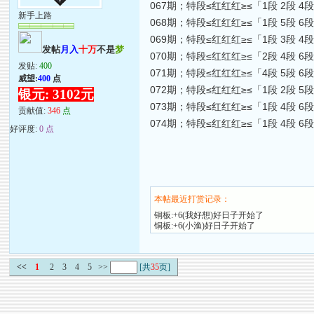
067期；特段≤红红红≥≤「1段 2段 4段
新手上路
068期；特段≤红红红≥≤「1段 5段 6段
069期；特段≤红红红≥≤「1段 3段 4段
发帖
月入
十万
不是
梦
070期；特段≤红红红≥≤「2段 4段 6段
发贴:
400
071期；特段≤红红红≥≤「4段 5段 6段
威望:
400
点
072期；特段≤红红红≥≤「1段 2段 5段
银元: 3102元
073期；特段≤红红红≥≤「1段 4段 6段
贡献值:
346
点
074期；特段≤红红红≥≤「1段 4段 6段
好评度:
0 点
本帖最近打赏记录：
铜板:+6(我好想)好日子开始了
铜板:+6(小渔)好日子开始了
<<
1
2
3
4
5
>>
[共
35
页]