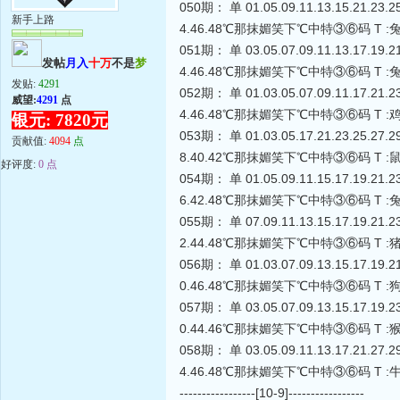
050期： 单 01.05.09.11.13.15.21.23.25.
新手上路
4.46.48℃那抹媚笑下℃中特③⑥码 T :
051期： 单 03.05.07.09.11.13.17.19.21.
发帖
月入
十万
不是
梦
4.46.48℃那抹媚笑下℃中特③⑥码 T :
发贴:
4291
052期： 单 01.03.05.07.09.11.17.21.23.
威望:
4291
点
4.46.48℃那抹媚笑下℃中特③⑥码 T :
银元: 7820元
053期： 单 01.03.05.17.21.23.25.27.29.
贡献值:
4094
点
8.40.42℃那抹媚笑下℃中特③⑥码 T :
好评度:
0 点
054期： 单 01.05.09.11.15.17.19.21.23.
6.42.48℃那抹媚笑下℃中特③⑥码 T :
055期： 单 07.09.11.13.15.17.19.21.23.
2.44.48℃那抹媚笑下℃中特③⑥码 T :
056期： 单 01.03.07.09.13.15.17.19.21.
0.46.48℃那抹媚笑下℃中特③⑥码 T :
057期： 单 03.05.07.09.13.15.17.19.23.
0.44.46℃那抹媚笑下℃中特③⑥码 T :
058期： 单 03.05.09.11.13.17.21.27.29.
4.46.48℃那抹媚笑下℃中特③⑥码 T :
-----------------[10-9]-----------------