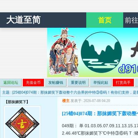
大道至简
首页
前
返回论坛
充值金币
发帖赚钱
重要说明
举报此贴
打赏高手
主题 :
[25错04]074期：那抹媚笑下轰动整个六合界的中特③⑥码！有你们支持，
楼主
发表于: 2026-07-08 04:20
【
那抹媚笑下
】
[25错04]074期：那抹媚笑下
049期： 单 01.03.05.07.09.11.13.15.17.
2.46.48℃那抹媚笑下℃中特③⑥码 T :