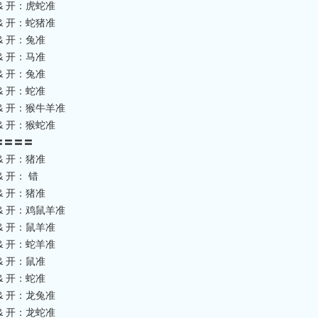
& 开：虎蛇准
& 开：蛇猪准
& 开：兔准
& 开：马准
& 开：兔准
& 开：蛇准
& 开：猴牛羊准
& 开：猴蛇准
〓〓〓〓
& 开：猪准
& 开： 错
& 开：猪准
& 开：鸡鼠羊准
& 开：鼠羊准
& 开：蛇羊准
& 开：鼠准
& 开：蛇准
& 开：龙兔准
& 开：龙蛇准