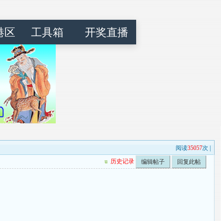
港区
工具箱
开奖直播
阅读
35057
次 |
u
历史记录
编辑帖子
回复此帖