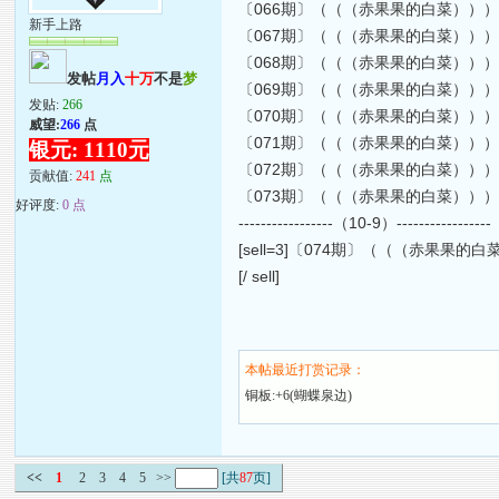
〔066期〕（（（赤果果的白菜））
新手上路
〔067期〕（（（赤果果的白菜））
〔068期〕（（（赤果果的白菜））
发帖
月入
十万
不是
梦
〔069期〕（（（赤果果的白菜））
发贴:
266
〔070期〕（（（赤果果的白菜））
威望:
266
点
〔071期〕（（（赤果果的白菜））
银元: 1110元
〔072期〕（（（赤果果的白菜））
贡献值:
241
点
〔073期〕（（（赤果果的白菜））
好评度:
0 点
-----------------（10-9）-----------------
[sell=3]〔074期〕（（（赤果果的
[/ sell]
本帖最近打赏记录：
铜板:+6(蝴蝶泉边)
<<
1
2
3
4
5
>>
[共
87
页]