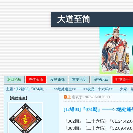
大道至简
返回论坛
充值金币
发帖赚钱
重要说明
举报此贴
打赏高手
主题 :
[12错03]『074期』━━<<绝处逢生>>━━<<极品二十六码>>━━大家
楼主
发表于: 2026-07-08 03:13
【
绝处逢生
】
[12错03]『074期』━━<<
『062期』〈二十六码〉「01,24,42,04,36,3
『063期』〈二十六码〉「32,09,49,05,39,1