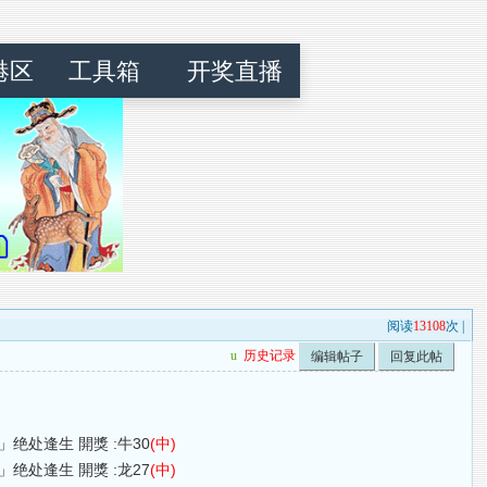
港区
工具箱
开奖直播
阅读
13108
次 |
u
历史记录
编辑帖子
回复此帖
43,48」绝处逢生 開獎 :牛30
(中)
21,37」绝处逢生 開獎 :龙27
(中)