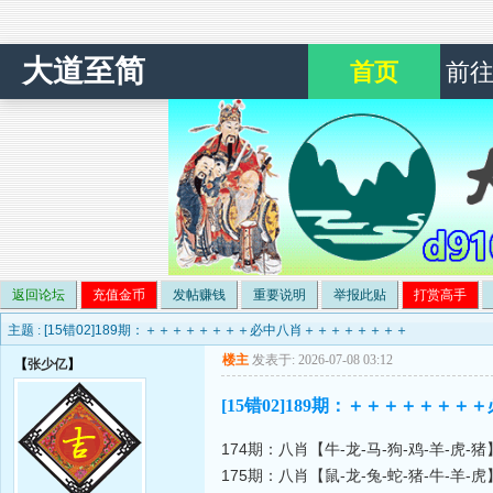
大道至简
首页
前
返回论坛
充值金币
发帖赚钱
重要说明
举报此贴
打赏高手
主题 :
[15错02]189期：＋＋＋＋＋＋＋＋必中八肖＋＋＋＋＋＋＋＋
楼主
发表于: 2026-07-08 03:12
【
张少亿
】
[15错02]189期：＋＋＋＋＋＋
174期：八肖【牛-龙-马-狗-鸡-羊-虎-猪
175期：八肖【鼠-龙-兔-蛇-猪-牛-羊-虎