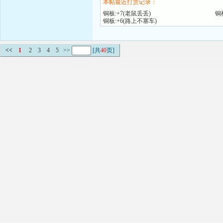
本帖最近打赏记录：
铜板:+7(老鼠丢丢)
铜
铜板:+6(路上不塞车)
<<
1
2
3
4
5
>>
[共
40
页]