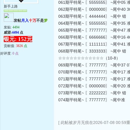
061期平特尾~ 〖5555555〗 ~尾中05 
新手上路
062期平特尾~ 〖0000000〗 ~尾中40 3
063期平特尾~ 〖4444444〗 ~尾中 错
发帖
月入
十万
不是
梦
064期平特尾~ 〖5555555〗 ~尾中35 
发贴:
4494
065期平特尾~ 〖7777777〗 ~尾中47 
威望:
4494
点
066期平特尾~ 〖6666666〗 ~尾中16 4
银元: 152元
067期平特尾~ 〖1111111〗 ~尾中41 
贡献值:
3826
点
068期平特尾~ 〖3333333〗 ~尾中 错
好评度:
0 点
☆☆☆☆☆☆☆☆☆☆☆☆（10-8）
069期平特尾~ 〖7777777〗 ~尾中37 0
070期平特尾~ 〖7777777〗 ~尾中17 
071期平特尾~ 〖7777777〗 ~尾中17 
072期平特尾~ 〖0000000〗 ~尾中20 
073期平特尾~ 〖2222222〗 ~尾中 错
074期平特尾~ 〖7777777〗 ~尾中准
[ 此帖被岁月无痕在2026-07-08 00:59