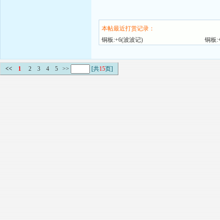
本帖最近打赏记录：
铜板:+6(波波记)
铜板:
<<
1
2
3
4
5
>>
[共
15
页]