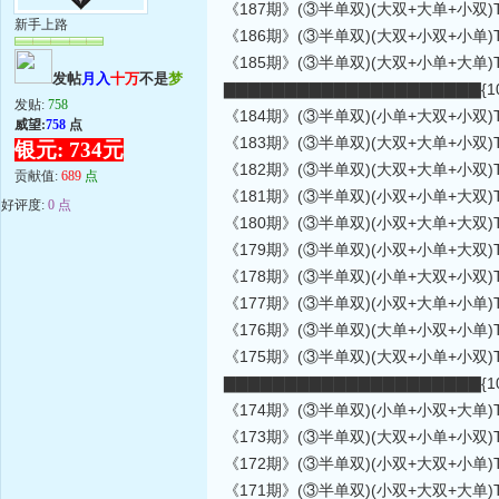
《187期》(③半单双)(大双+大单+小双)T
新手上路
《186期》(③半单双)(大双+小双+小单)T
《185期》(③半单双)(大双+小单+大单)T
发帖
月入
十万
不是
梦
▇▇▇▇▇▇▇▇▇▇▇▇▇▇▇▇▇▇▇▇▇{10
发贴:
758
《184期》(③半单双)(小单+大双+小双)T
威望:
758
点
《183期》(③半单双)(大双+大单+小双)T
银元: 734元
《182期》(③半单双)(大双+大单+小双)T
贡献值:
689
点
《181期》(③半单双)(小双+小单+大双)T
好评度:
0 点
《180期》(③半单双)(小双+大单+大双)T
《179期》(③半单双)(小双+小单+大双)T
《178期》(③半单双)(小单+大双+小双)T
《177期》(③半单双)(小双+大单+小单)T
《176期》(③半单双)(大单+小双+小单)T
《175期》(③半单双)(大双+小单+小双)T
▇▇▇▇▇▇▇▇▇▇▇▇▇▇▇▇▇▇▇▇▇{10
《174期》(③半单双)(小单+小双+大单)T
《173期》(③半单双)(大双+小单+小双)T
《172期》(③半单双)(小双+大双+小单)T
《171期》(③半单双)(小双+大双+大单)T