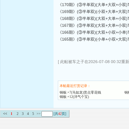
《170期》(③半单双)(大单+大双+小双)T
《169期》(③半单双)(小双+大单+大双)T
《168期》(③半单双)(大双+大单+小双)T
《167期》(③半单双)(大双+大单+小双)T
《166期》(③半单双)(大双+小双+小单)T
《165期》(③半单双)(小单+小双+大双)T
[ 此帖被车之子在2026-07-08 00:32重
本帖最近打赏记录：
铜板:+7(马如龙)赏点零花钱
铜
铜板:+12(洋气个宝)
<<
1
2
3
4
5
>>
[共
42
页]