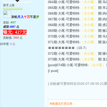
064期:小尾-可爱特特-
〔大小尾〕
開:马
新手上路
065期:大尾-可爱特特-
〔大小尾〕
開:羊
066期:大尾-可爱特特-
〔大小尾〕
開:鸡
发帖
月入
十万
不是
梦
067期:小尾-可爱特特-
〔大小尾〕
開:鸡
发贴:
4007
068期:大尾-可爱特特-
〔大小尾〕
開:虎
威望:
4007
点
069期:小尾-可爱特特-
〔大小尾〕
開:猴
银元: 427元
070期:小尾-可爱特特-
〔大小尾〕
開:马
贡献值:
3969
点
071期:大尾-可爱特特-
〔大小尾〕
開:鼠
好评度:
0 点
〓〓〓〓〓〓〓〓（10-7）
072期:小尾-可爱特特-
〔大小尾〕
開:猪
073期:大尾-可爱特特-
〔大小尾〕
開:龙
[post]074期:小尾-可爱特特-
〔大小尾〕
[/ post]
[ 此帖被可爱特特在2026-07-08 00:21
本帖最近打赏记录：