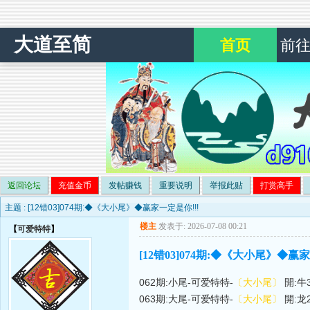
大道至简
首页
前
返回论坛
充值金币
发帖赚钱
重要说明
举报此贴
打赏高手
主题 :
[12错03]074期:◆《大小尾》◆赢家一定是你!!!
楼主
发表于: 2026-07-08 00:21
【
可爱特特
】
[12错03]074期:◆《大小尾》◆赢家
062期:小尾-可爱特特-
〔大小尾〕
開:牛
063期:大尾-可爱特特-
〔大小尾〕
開:龙