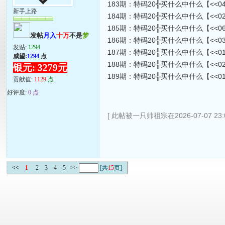
183期：特码20╬买什么中什么【<<04-05-06
新手上路
184期：特码20╬买什么中什么【<<02-04-05
185期：特码20╬买什么中什么【<<06-08-09
发帖
月入
十万
不是
梦
186期：特码20╬买什么中什么【<<03-07-08
发贴:
1294
187期：特码20╬买什么中什么【<<01-03-05
威望:
1294
点
188期：特码20╬买什么中什么【<<02-04-06
银元: 3279元
189期：特码20╬买什么中什么【<<01-03-07
贡献值:
1129
点
好评度:
0 点
[ 此帖被一只帅祖宗在2026-07-07 23
<<
1
2
3
4
5
>>
[共
15
页]