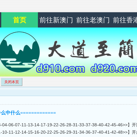
首页
前往新澳门
前往老澳门
前往香
关闭本页
买什么中什么=============
-07-11-13-14-17-19-22-26-28-31-33-37-38-40-42-45-46>
-12-14-15-16-20-22-25-26-29-31-34-36-37-40-41-42-48>