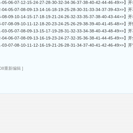
-07-12-15-24-27-28-30-32-34-36-37-38-40-42-44-46-49>
-07-08-09-13-14-16-18-19-25-28-30-31-33-34-37-39-43>
-10-14-15-17-18-19-21-24-26-32-33-35-37-38-40-43-44>
-09-10-11-12-18-20-23-24-25-26-29-38-39-40-41-45-48>
-07-08-09-13-15-17-19-28-31-32-33-34-38-40-43-48-49>
-07-08-09-13-16-19-23-24-27-32-35-36-38-41-44-45-49>
-08-10-11-12-16-19-21-26-28-31-34-37-40-41-42-46-49>>
:08重新编辑 ]