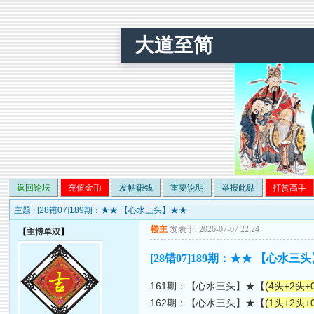
大道至简
返回论坛
充值金币
发帖赚钱
重要说明
举报此贴
打赏高手
主题 :
[28错07]189期：★★ 【心水三头】★★
楼主
发表于: 2026-07-07 22:24
【
主博单双
】
[28错07]189期：★★ 【心水三
161期：【心水三头】★【
(4头+2头+
162期：【心水三头】★【
(1头+2头+