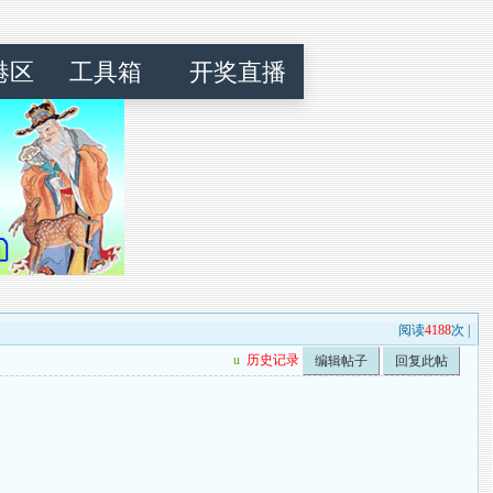
港区
工具箱
开奖直播
阅读
4188
次 |
u
历史记录
编辑帖子
回复此帖