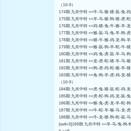
（10-9）
174期:九肖中特 <<牛-马-猴-猪-鼠-兔-
175期:九肖中特 <<羊-马-猴-狗-猪-虎-
176期:九肖中特 <<鸡-猪-兔-牛-猴-羊-
177期:九肖中特 <<猴-鼠-马-兔-羊-狗-
178期:九肖中特 <<猪-牛-猴-鸡-龙-狗-
179期:九肖中特 <<猴-鼠-狗-羊-蛇-牛-猪
180期:九肖中特 <<鸡-兔-虎-鼠-羊-马-
181期:九肖中特 <<龙-虎-蛇-猪-羊-马-
182期:九肖中特 <<狗-虎-鸡-蛇-猴-羊-
183期:九肖中特 <<兔-狗-羊-虎-鸡-龙-
（10-9）
184期:九肖中特 <<虎-兔-猪-鼠-蛇-鸡-
185期:九肖中特 <<虎-蛇-狗-鸡-龙-鼠-兔
186期:九肖中特 <<猴-兔-虎-龙-羊-蛇-
187期:九肖中特 <<牛-蛇-羊-猴-马-龙-
188期:九肖中特 <<牛-龙-猪-狗-蛇-鼠-
[sell=3]189期:九肖中特 <<羊-马-兔-狗