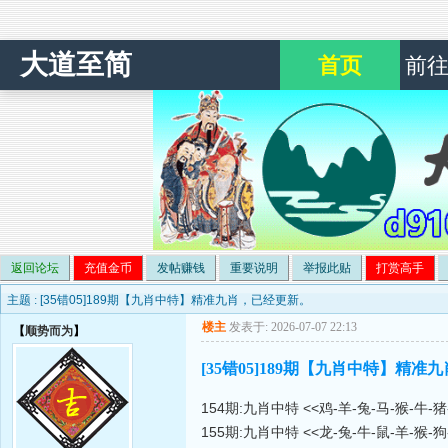
大道至简
首页
前
返回论坛
充值金币
发帖赚钱
重要说明
举报此贴
打赏高手
主题 :
[35错05]189期【九肖中特】精准九肖，已经更新。
楼主
发表于: 2026-07-07 22:13
【
顺势而为
】
[35错05]189期【九肖中特】精
154期:九肖中特 <<鸡-羊-兔-马-猴-牛-
155期:九肖中特 <<龙-兔-牛-鼠-羊-猴-