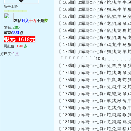
〖165期〗,□军哥□♂七肖♂蛇,猪,羊,牛,
新手上路
〖166期〗,□军哥□♂七肖♂狗,马,牛,羊,
〖167期〗,□军哥□♂七肖♂鼠,猴,羊,马,
发帖
月入
十万
不是
梦
〖168期〗,□军哥□♂七肖♂龙,狗,猪,鼠,
发贴:
3385
〖169期〗,□军哥□♂七肖♂鼠,猪,龙,狗,
威望:
3385
点
〖170期〗,□军哥□♂七肖♂猴,狗,鸡,兔,
银元: 1618元
〖171期〗,□军哥□♂七肖♂鸡,龙,牛,马,
贡献值:
3310
点
〖172期〗,□军哥□♂七肖♂狗,猪,龙,羊,
好评度:
0 点
「「「「「「「「「10-8」」」」」」
〖173期〗,□军哥□♂七肖♂兔,羊,虎,鼠,
〖174期〗,□军哥□♂七肖♂蛇,猪,鸡,鼠,
〖175期〗,□军哥□♂七肖♂牛,鼠,鸡,蛇,
〖176期〗,□军哥□♂七肖♂兔,鸡,牛,龙,
〖177期〗,□军哥□♂七肖♂虎,蛇,龙,鼠,
〖178期〗,□军哥□♂七肖♂羊,猪,猴,兔,
〖179期〗,□军哥□♂七肖♂龙,猪,兔,猴,
〖180期〗,□军哥□♂七肖♂蛇,鸡,猪,猴,
〖181期〗,□军哥□♂七肖♂龙,狗,猪,鸡,
〖182期〗,□军哥□♂七肖♂蛇,兔,鼠,猪,