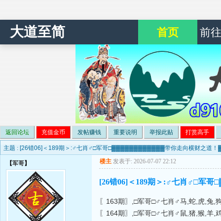
大道至简
首页
前
返回论坛
充值金币
发帖赚钱
重要说明
举报此贴
打赏高手
主题 :
[26错06]＜189期＞:♂七肖♂□军哥□▓▓▓▓▓▓▓▓▓▓▓▓带你走向横财之道！▓
楼主
发表于: 2026-07-07 22:12
【
军哥
】
[26错06]＜189期＞:♂七肖♂□军
〖163期〗,□军哥□♂七肖♂马,蛇,虎,兔,
〖164期〗,□军哥□♂七肖♂鼠,猪,猴,羊,