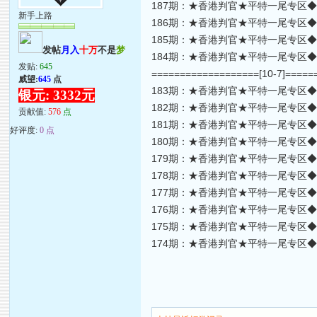
187期：★香港判官★平特一尾专区◆8
新手上路
186期：★香港判官★平特一尾专区◆7
185期：★香港判官★平特一尾专区◆6
发帖
月入
十万
不是
梦
184期：★香港判官★平特一尾专区◆44
发贴:
645
===================[10-7]=====
威望:
645
点
183期：★香港判官★平特一尾专区◆6
银元: 3332元
182期：★香港判官★平特一尾专区◆0
贡献值:
576
点
181期：★香港判官★平特一尾专区◆99
好评度:
0 点
180期：★香港判官★平特一尾专区◆2
179期：★香港判官★平特一尾专区◆0
178期：★香港判官★平特一尾专区◆9
177期：★香港判官★平特一尾专区◆9
176期：★香港判官★平特一尾专区◆5
175期：★香港判官★平特一尾专区◆7
174期：★香港判官★平特一尾专区◆88