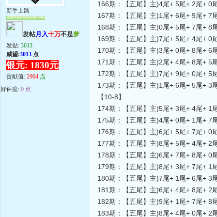
166期：【五尾】主)4尾+ 5尾+ 2尾+ 0
新手上路
167期：【五尾】主)1尾+ 6尾+ 9尾+ 7
168期：【五尾】主)0尾+ 5尾+ 7尾+ 8
发帖
月入
十万
不是
梦
169期：【五尾】主)7尾+ 5尾+ 4尾+ 0
发贴:
3013
170期：【五尾】主)3尾+ 0尾+ 8尾+ 6
威望:
3013
点
171期：【五尾】主)2尾+ 4尾+ 8尾+ 5
银元: 1830元
172期：【五尾】主)7尾+ 9尾+ 0尾+ 5
贡献值:
2964
点
173期：【五尾】主)1尾+ 6尾+ 5尾+ 3
好评度:
0 点
【10-8】
174期：【五尾】主)5尾+ 3尾+ 4尾+ 1
175期：【五尾】主)4尾+ 0尾+ 1尾+ 7
176期：【五尾】主)6尾+ 5尾+ 7尾+ 0
177期：【五尾】主)8尾+ 5尾+ 4尾+ 2
178期：【五尾】主)6尾+ 7尾+ 8尾+ 0
179期：【五尾】主)8尾+ 3尾+ 7尾+ 1
180期：【五尾】主)7尾+ 1尾+ 6尾+ 3
181期：【五尾】主)6尾+ 4尾+ 8尾+ 2
182期：【五尾】主)9尾+ 1尾+ 7尾+ 8
183期：【五尾】主)8尾+ 4尾+ 0尾+ 2