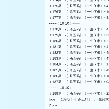
﹛174期﹜-〖杀五码〗〔一生何求〕♀28,10
﹛175期﹜-〖杀五码〗〔一生何求〕♀47,06
﹛176期﹜-〖杀五码〗〔一生何求〕♀19,02
﹛177期﹜-〖杀五码〗〔一生何求〕♀31,08
≈≈≈≈﹛10-10﹜≈≈≈≈
﹛178期﹜-〖杀五码〗〔一生何求〕♀47,20
﹛179期﹜-〖杀五码〗〔一生何求〕♀33,27
﹛180期﹜-〖杀五码〗〔一生何求〕♀22,49
﹛181期﹜-〖杀五码〗〔一生何求〕♀41,13
﹛182期﹜-〖杀五码〗〔一生何求〕♀49,13
﹛183期﹜-〖杀五码〗〔一生何求〕♀43,01
﹛184期﹜-〖杀五码〗〔一生何求〕♀17,13
﹛185期﹜-〖杀五码〗〔一生何求〕♀43,20
﹛186期﹜-〖杀五码〗〔一生何求〕♀18,37
﹛187期﹜-〖杀五码〗〔一生何求〕♀03,25
≈≈≈≈﹛10-10﹜≈≈≈≈
﹛188期﹜-〖杀五码〗〔一生何求〕♀22,42
[post]﹛189期﹜-〖杀五码〗〔一生何求〕♀2
[/ post]