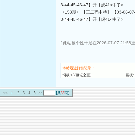
3-44-45-46-47】开【虎41<中了>
〈153期〉 【三二码中特】 【03-06-07-08-10-
3-44-45-46-47】开【虎41<中了>
[ 此帖被个性十足在2026-07-07 21:58
本帖最近打赏记录：
铜板:+8(镇坛之宝)
铜板:
<<
1
2
3
4
5
>>
[共
36
页]