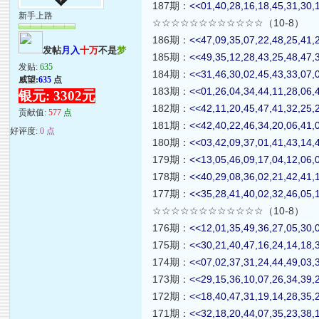
187期：
<<01,40,28,16,18,45,31,30,
新手上路
☆☆☆☆☆☆☆☆☆☆☆☆（10-8）
186期：
<<47,09,35,07,22,48,25,41,
发帖
月入
十万
不是
梦
185期：
<<49,35,12,28,43,25,48,47,
发贴:
635
184期：
<<31,46,30,02,45,43,33,07,
威望:
635
点
183期：
<<01,26,04,34,44,11,28,06,
银元: 3302元
182期：
<<42,11,20,45,47,41,32,25,
贡献值:
577
点
181期：
<<42,40,22,46,34,20,06,41,
好评度:
0 点
180期：
<<03,42,09,37,01,41,43,14,
179期：
<<13,05,46,09,17,04,12,06,
178期：
<<40,29,08,36,02,21,42,41,
177期：
<<35,28,41,40,02,32,46,05,
☆☆☆☆☆☆☆☆☆☆☆☆（10-8）
176期：
<<12,01,35,49,36,27,05,30,
175期：
<<30,21,40,47,16,24,14,18,
174期：
<<07,02,37,31,24,44,49,03,
173期：
<<29,15,36,10,07,26,34,39,
172期：
<<18,40,47,31,19,14,28,35,
171期：
<<32,18,20,44,07,35,23,38,