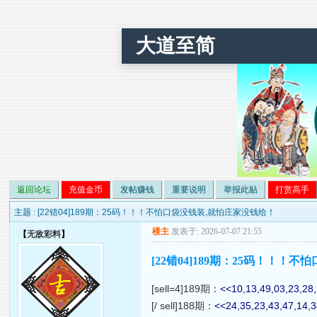
大道至简
返回论坛
充值金币
发帖赚钱
重要说明
举报此贴
打赏高手
主题 :
[22错04]189期：25码！！！不怕口袋没钱装,就怕庄家没钱给！
楼主
发表于: 2026-07-07 21:55
【
无敌彩料
】
[22错04]189期：25码！！！
[sell=4]189期：
<<10,13,49,03,23,28,
[/ sell]188期：
<<24,35,23,43,47,14,3