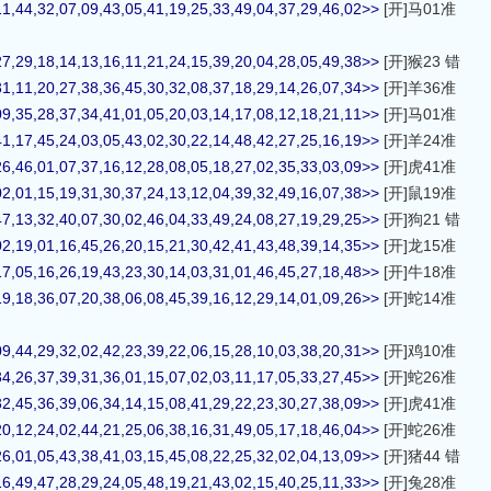
11,44,32,07,09,43,05,41,19,25,33,49,04,37,29,46,02>>
[开]马01准
27,29,18,14,13,16,11,21,24,15,39,20,04,28,05,49,38>>
[开]猴23 错
31,11,20,27,38,36,45,30,32,08,37,18,29,14,26,07,34>>
[开]羊36准
09,35,28,37,34,41,01,05,20,03,14,17,08,12,18,21,11>>
[开]马01准
41,17,45,24,03,05,43,02,30,22,14,48,42,27,25,16,19>>
[开]羊24准
26,46,01,07,37,16,12,28,08,05,18,27,02,35,33,03,09>>
[开]虎41准
02,01,15,19,31,30,37,24,13,12,04,39,32,49,16,07,38>>
[开]鼠19准
47,13,32,40,07,30,02,46,04,33,49,24,08,27,19,29,25>>
[开]狗21 错
02,19,01,16,45,26,20,15,21,30,42,41,43,48,39,14,35>>
[开]龙15准
17,05,16,26,19,43,23,30,14,03,31,01,46,45,27,18,48>>
[开]牛18准
19,18,36,07,20,38,06,08,45,39,16,12,29,14,01,09,26>>
[开]蛇14准
09,44,29,32,02,42,23,39,22,06,15,28,10,03,38,20,31>>
[开]鸡10准
34,26,37,39,31,36,01,15,07,02,03,11,17,05,33,27,45>>
[开]蛇26准
32,45,36,39,06,34,14,15,08,41,29,22,23,30,27,38,09>>
[开]虎41准
20,12,24,02,44,21,25,06,38,16,31,49,05,17,18,46,04>>
[开]蛇26准
26,01,05,43,38,41,03,15,45,08,22,25,32,02,04,13,09>>
[开]猪44 错
16,49,47,28,29,24,05,48,19,21,43,02,15,40,25,11,33>>
[开]兔28准