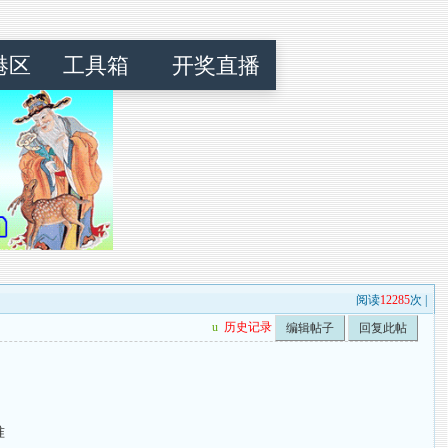
港区
工具箱
开奖直播
阅读
12285
次 |
u
历史记录
编辑帖子
回复此帖
准