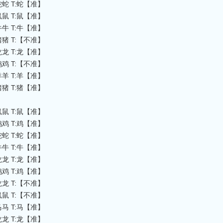
蛇 T:蛇【准】
鼠 T:鼠【准】
牛 T:牛【准】
猪 T:【不准】
龙 T:龙【准】
鸡 T:【不准】
羊 T:羊【准】
猪 T:猪【准】
鼠 T:鼠【准】
鸡 T:鸡【准】
蛇 T:蛇【准】
牛 T:牛【准】
龙 T:龙【准】
鸡 T:鸡【准】
龙 T:【不准】
鼠 T:【不准】
马 T:马【准】
龙 T:龙【准】