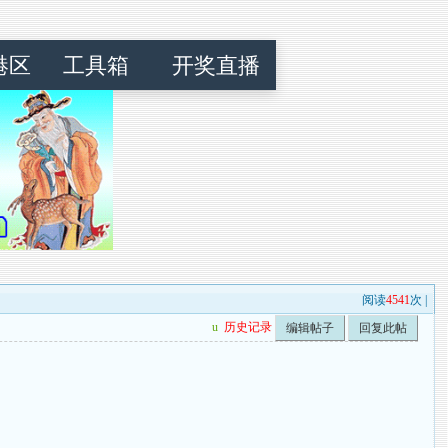
港区
工具箱
开奖直播
阅读
4541
次 |
u
历史记录
编辑帖子
回复此帖