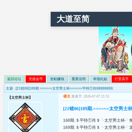
大道至简
返回论坛
充值金币
发帖赚钱
重要说明
举报此贴
打赏高手
主题 :
[21错06]189期.======太空男士杯======平特①肖88888888.
楼主
发表于: 2026-07-07 21:53
【
太空男士杯
】
[21错06]189期.======太空男士杯
168期.＄平特①肖＄╰太空男士杯╯兔
169期.＄平特①肖＄╰太空男士杯╯龙