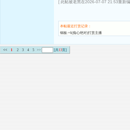
[ 此帖被老黑在2026-07-07 21:53重新编
本帖最近打赏记录：
铜板:+6(痴心绝对)打赏主播
<<
1
2
3
4
5
>>
[共
13
页]