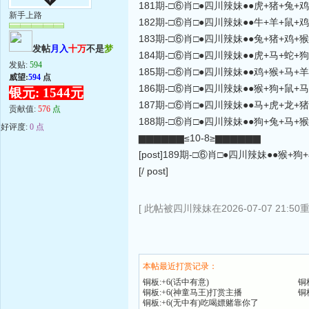
181期-□⑥肖□●四川辣妹●●虎+猪+兔+鸡
新手上路
182期-□⑥肖□●四川辣妹●●牛+羊+鼠+鸡
183期-□⑥肖□●四川辣妹●●兔+猪+鸡+猴
发帖
月入
十万
不是
梦
184期-□⑥肖□●四川辣妹●●虎+马+蛇+狗
发贴:
594
185期-□⑥肖□●四川辣妹●●鸡+猴+马+羊
威望:
594
点
186期-□⑥肖□●四川辣妹●●猴+狗+鼠+马
银元: 1544元
187期-□⑥肖□●四川辣妹●●马+虎+龙+猪
贡献值:
576
点
188期-□⑥肖□●四川辣妹●●狗+兔+马+猴
好评度:
0 点
▆▆▆▆▆▆≤10-8≥▆▆▆▆▆▆
[post]189期-□⑥肖□●四川辣妹●●猴+狗
[/ post]
[ 此帖被四川辣妹在2026-07-07 21:50
本帖最近打赏记录：
铜板:+6(话中有意)
铜
铜板:+6(神童马王)打赏主播
铜
铜板:+6(无中有)吃喝嫖赌靠你了