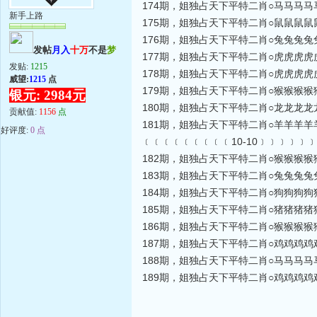
174期，姐独占天下平特二肖○马马马马马
新手上路
175期，姐独占天下平特二肖○鼠鼠鼠鼠鼠
176期，姐独占天下平特二肖○兔兔兔兔兔
发帖
月入
十万
不是
梦
177期，姐独占天下平特二肖○虎虎虎虎虎
发贴:
1215
178期，姐独占天下平特二肖○虎虎虎虎虎
威望:
1215
点
179期，姐独占天下平特二肖○猴猴猴猴猴
银元: 2984元
180期，姐独占天下平特二肖○龙龙龙龙龙
贡献值:
1156
点
181期，姐独占天下平特二肖○羊羊羊羊羊
好评度:
0 点
﹝﹝﹝﹝﹝﹝﹝﹝﹝10-10﹞﹞﹞﹞﹞
182期，姐独占天下平特二肖○猴猴猴猴猴
183期，姐独占天下平特二肖○兔兔兔兔兔
184期，姐独占天下平特二肖○狗狗狗狗狗
185期，姐独占天下平特二肖○猪猪猪猪猪
186期，姐独占天下平特二肖○猴猴猴猴猴
187期，姐独占天下平特二肖○鸡鸡鸡鸡鸡
188期，姐独占天下平特二肖○马马马马马
189期，姐独占天下平特二肖○鸡鸡鸡鸡鸡