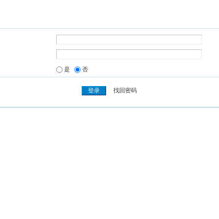
是
否
找回密码