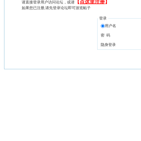
【
点这里注册
】
请直接登录用户访问论坛，或请
如果您已注册,请先登录论坛即可游览帖子
登录
用户名
密 码
隐身登录