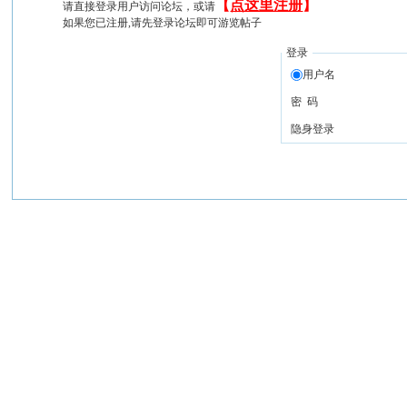
【
点这里注册
】
请直接登录用户访问论坛，或请
如果您已注册,请先登录论坛即可游览帖子
登录
用户名
密 码
隐身登录