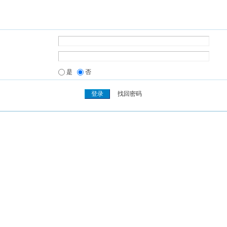
是
否
找回密码