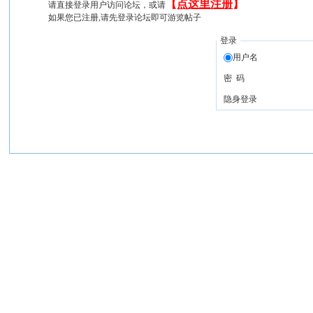
【
点这里注册
】
请直接登录用户访问论坛，或请
如果您已注册,请先登录论坛即可游览帖子
登录
用户名
密 码
隐身登录