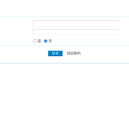
是
否
找回密码